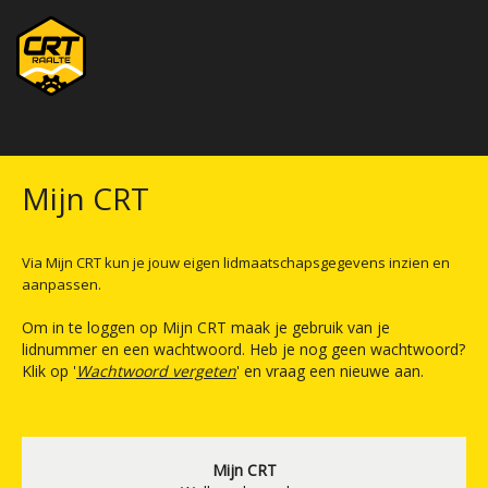
Mijn CRT
Via Mijn CRT kun je jouw eigen lidmaatschapsgegevens inzien en
aanpassen.
Om in te loggen op Mijn CRT maak je gebruik van je
lidnummer en een wachtwoord. Heb je nog geen wachtwoord?
Klik op '
Wachtwoord vergeten
' en vraag een nieuwe aan.
Mijn CRT